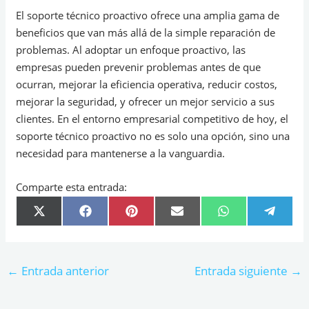
El soporte técnico proactivo ofrece una amplia gama de
beneficios que van más allá de la simple reparación de
problemas. Al adoptar un enfoque proactivo, las
empresas pueden prevenir problemas antes de que
ocurran, mejorar la eficiencia operativa, reducir costos,
mejorar la seguridad, y ofrecer un mejor servicio a sus
clientes. En el entorno empresarial competitivo de hoy, el
soporte técnico proactivo no es solo una opción, sino una
necesidad para mantenerse a la vanguardia.
Comparte esta entrada:
COMPARTIR
COMPARTIR
COMPARTIR
COMPARTIR
COMPARTIR
COMPA
X
F
P
E
W
T
EN
EN
EN
EN
EN
EN
(
A
I
M
H
E
T
C
N
A
A
L
W
E
T
I
T
E
I
B
E
L
S
G
T
O
R
A
R
←
Entrada anterior
Entrada siguiente
→
T
O
E
P
A
E
K
S
P
M
R
T
)