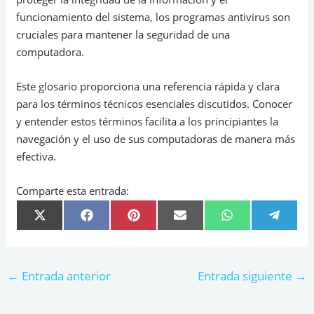
funcionamiento del sistema, los programas antivirus son
cruciales para mantener la seguridad de una
computadora.
Este glosario proporciona una referencia rápida y clara
para los términos técnicos esenciales discutidos. Conocer
y entender estos términos facilita a los principiantes la
navegación y el uso de sus computadoras de manera más
efectiva.
Comparte esta entrada:
COMPARTIR
COMPARTIR
COMPARTIR
COMPARTIR
COMPARTIR
COMPA
X
F
P
E
W
T
EN
EN
EN
EN
EN
EN
(
A
I
M
H
E
T
C
N
A
A
L
W
E
T
I
T
E
I
B
E
L
S
G
T
O
R
A
R
←
Entrada anterior
Entrada siguiente
→
T
O
E
P
A
E
K
S
P
M
R
T
)