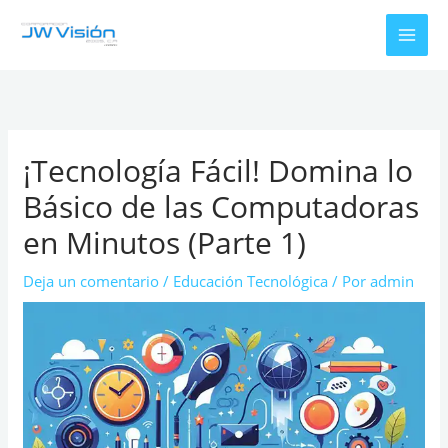
Ir
al
contenido
¡Tecnología Fácil! Domina lo
Básico de las Computadoras
en Minutos (Parte 1)
Deja un comentario
/
Educación Tecnológica
/ Por
admin